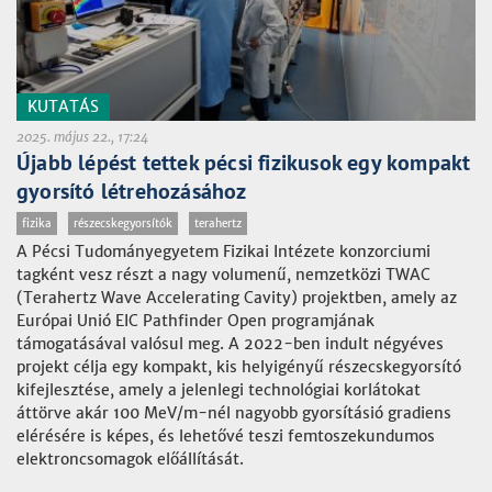
KUTATÁS
2025. május 22., 17:24
Újabb lépést tettek pécsi fizikusok egy kompakt
gyorsító létrehozásához
fizika
részecskegyorsítók
terahertz
A Pécsi Tudományegyetem Fizikai Intézete konzorciumi
tagként vesz részt a nagy volumenű, nemzetközi TWAC
(Terahertz Wave Accelerating Cavity) projektben, amely az
Európai Unió EIC Pathfinder Open programjának
támogatásával valósul meg. A 2022-ben indult négyéves
projekt célja egy kompakt, kis helyigényű részecskegyorsító
kifejlesztése, amely a jelenlegi technológiai korlátokat
áttörve akár 100 MeV/m-nél nagyobb gyorsításió gradiens
elérésére is képes, és lehetővé teszi femtoszekundumos
elektroncsomagok előállítását.