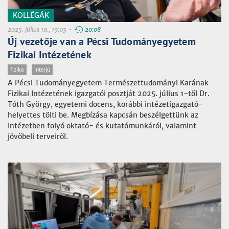
KOLLÉGÁK
2025. július 10., 19:03 •
20:08
Új vezetője van a Pécsi Tudományegyetem
Fizikai Intézetének
fizika
interjú
A Pécsi Tudományegyetem Természettudományi Karának
Fizikai Intézetének igazgatói posztját 2025. július 1-től Dr.
Tóth György, egyetemi docens, korábbi intézetigazgató-
helyettes tölti be. Megbízása kapcsán beszélgettünk az
Intézetben folyó oktató- és kutatómunkáról, valamint
jövőbeli terveiről.