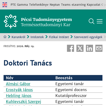
PTE
Gamma
Telefonkönyv
Neptun
Teams
eLearning
Kapcsolat
Old
Karunkról
Intézetek
Fizikai Intézet
Szervezeti egységek
FRISSÍTVE
:
2026. MÁJ. 19.
Doktori Tanács
Név
Beosztás
Almási Gábor
Egyetemi tanár
Erostyák János
Egyetemi docens
Hebling János
Kutatóprofesszor
Kuhlevszkij Szergej
Egyetemi tanár