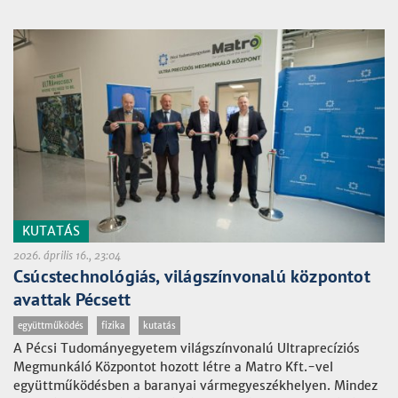
KUTATÁS
2026. április 16., 23:04
Csúcstechnológiás, világszínvonalú központot
avattak Pécsett
együttműködés
fizika
kutatás
A Pécsi Tudományegyetem világszínvonalú Ultraprecíziós
Megmunkáló Központot hozott létre a Matro Kft.-vel
együttműködésben a baranyai vármegyeszékhelyen. Mindez