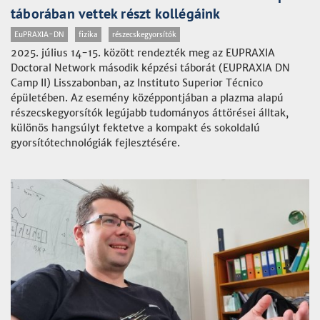
táborában vettek részt kollégáink
EuPRAXIA-DN
fizika
részecskegyorsítók
2025. július 14-15. között rendezték meg az EUPRAXIA
Doctoral Network második képzési táborát (EUPRAXIA DN
Camp II) Lisszabonban, az Instituto Superior Técnico
épületében. Az esemény középpontjában a plazma alapú
részecskegyorsítók legújabb tudományos áttörései álltak,
különös hangsúlyt fektetve a kompakt és sokoldalú
gyorsítótechnológiák fejlesztésére.