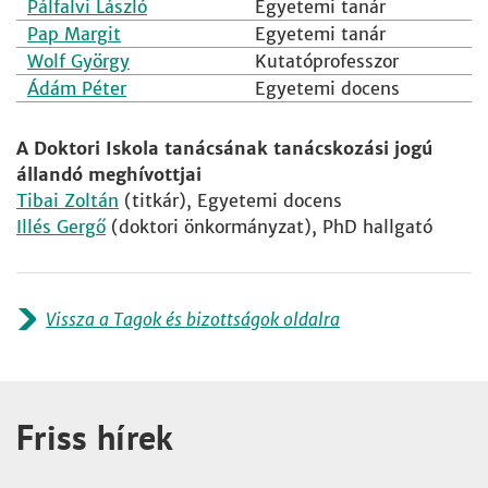
Pálfalvi László
Egyetemi tanár
Pap Margit
Egyetemi tanár
Wolf György
Kutatóprofesszor
Ádám Péter
Egyetemi docens
A Doktori Iskola tanácsának tanácskozási jogú
állandó meghívottjai
Tibai Zoltán
(titkár), Egyetemi docens
Illés Gergő
(doktori önkormányzat), PhD hallgató
Vissza a Tagok és bizottságok oldalra
Friss hírek