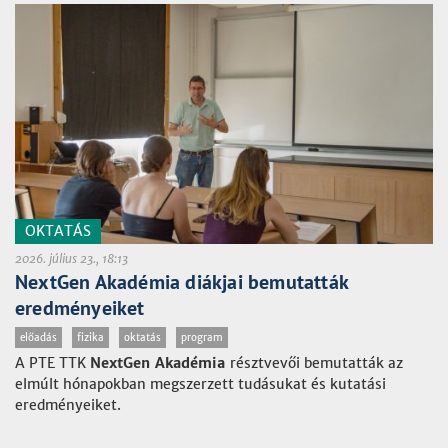
OKTATÁS
2026. július 23., 18:13
NextGen Akadémia diákjai bemutatták
eredményeiket
előadás
fizika
oktatás
program
A PTE TTK
NextGen Akadémia
résztvevői bemutatták az
elmúlt hónapokban megszerzett tudásukat és kutatási
eredményeiket.