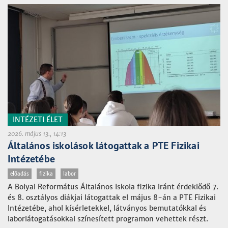
INTÉZETI ÉLET
2026. május 13., 14:13
Általános iskolások látogattak a PTE Fizikai
Intézetébe
előadás
fizika
labor
A Bolyai Református Általános Iskola fizika iránt érdeklődő 7.
és 8. osztályos diákjai látogattak el május 8-án a PTE Fizikai
Intézetébe, ahol kísérletekkel, látványos bemutatókkal és
laborlátogatásokkal színesített programon vehettek részt.