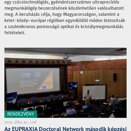
egy csúcstechnológiás, gyémántszerszámos ultraprecíziós
megmunkálógép beszerzésének köszönhetően valósulhatott
meg. A beruházás célja, hogy Magyarországon, valamint a
kelet-közép-európai régióban egyedülálló módon biztosítsák
a szubmikronos pontosságú optikai és kristálymegmunkálás
feltételeit.
RENDEZVÉNY
2025. július 30., 1:08
Az EUPRAXIA Doctoral Network második képzési