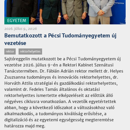
EGYETEM
2026. július 9., 20:26
Bemutatkozott a Pécsi Tudományegyetem új
vezetése
rektor
rektorhelyettes
Sajtóreggelin mutatkozott be a Pécsi Tudományegyetem új
vezetése 2026. július 9-én a Rektori Kabinet Szenátusi
Tanácstermében. Dr. Fábián Adrián rektor mellett dr. Helyes
Zsuzsanna tudományos és innovációs rektorhelyettes, dr.
Horváth Attila stratégiai és gazdálkodási rektorhelyettes,
valamint dr. Fedeles Tamás általános és oktatási
rektorhelyettes ismertette elképzeléseit az előttük álló
négyéves ciklusra vonatkozóan. A vezetők egyetértettek
abban, hogy a következő időszakot a változásokhoz való
alkalmazkodás, a tudományos kiválóság erősítése, a
digitalizáció és az egyetemi egységesség megteremtése
határozza majd meg.