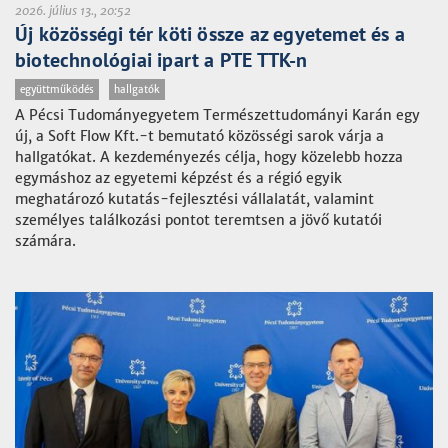
2026. július 13., 20:52
Új közösségi tér köti össze az egyetemet és a
biotechnológiai ipart a PTE TTK-n
együttműködés
hallgatók
A Pécsi Tudományegyetem Természettudományi Karán egy
új, a Soft Flow Kft.-t bemutató közösségi sarok várja a
hallgatókat. A kezdeményezés célja, hogy közelebb hozza
egymáshoz az egyetemi képzést és a régió egyik
meghatározó kutatás-fejlesztési vállalatát, valamint
személyes találkozási pontot teremtsen a jövő kutatói
számára.