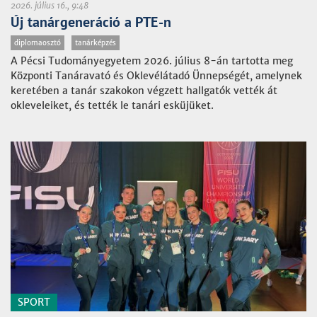
2026. július 16., 9:48
Új tanárgeneráció a PTE-n
diplomaosztó
tanárképzés
A Pécsi Tudományegyetem 2026. július 8-án tartotta meg
Központi Tanáravató és Oklevélátadó Ünnepségét, amelynek
keretében a tanár szakokon végzett hallgatók vették át
okleveleiket, és tették le tanári esküjüket.
SPORT