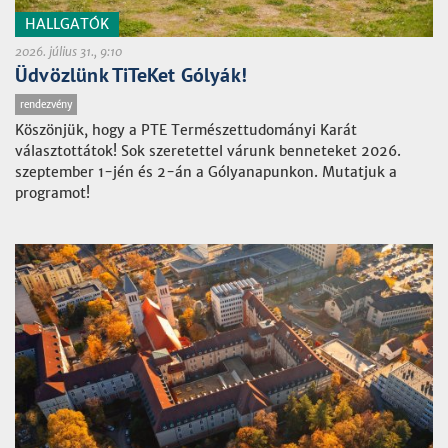
HALLGATÓK
2026. július 31., 9:10
Üdvözlünk TiTeKet Gólyák!
rendezvény
Köszönjük, hogy a PTE Természettudományi Karát
választottátok! Sok szeretettel várunk benneteket 2026.
szeptember 1-jén és 2-án a Gólyanapunkon. Mutatjuk a
programot!