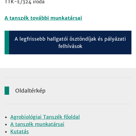
TTK-E/324 iroda
A tanszék további munkatársai
A legfrissebb hallgatói ösztöndíjak és pályázati
felhívások
Oldaltérkép
Agrobiológiai Tanszék főoldal
A tanszék munkatársai
Kutatás