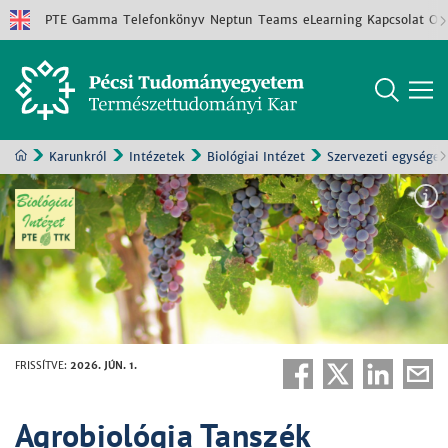
PTE
Gamma
Telefonkönyv
Neptun
Teams
eLearning
Kapcsolat
Old
Karunkról
Intézetek
Biológiai Intézet
Szervezeti egységek
FRISSÍTVE
:
2026. JÚN. 1.
Agrobiológia Tanszék