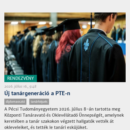
RENDEZVÉNY
2026. július 16., 9:48
Új tanárgeneráció a PTE-n
diplomaosztó
tanárképzés
A Pécsi Tudományegyetem 2026. július 8-án tartotta meg
Központi Tanáravató és Oklevélátadó Ünnepségét, amelynek
keretében a tanár szakokon végzett hallgatók vették át
okleveleiket, és tették le tanári esküjüket.