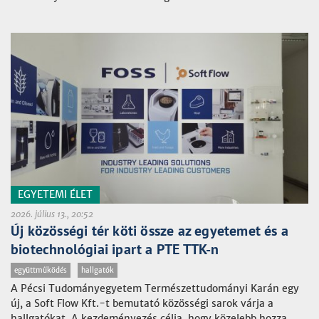
EGYETEMI ÉLET
2026. július 13., 20:52
Új közösségi tér köti össze az egyetemet és a
biotechnológiai ipart a PTE TTK-n
együttműködés
hallgatók
A Pécsi Tudományegyetem Természettudományi Karán egy
új, a Soft Flow Kft.-t bemutató közösségi sarok várja a
hallgatókat. A kezdeményezés célja, hogy közelebb hozza