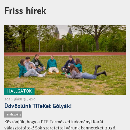
Friss hírek
HALLGATÓK
2026. július 31., 9:10
Üdvözlünk TiTeKet Gólyák!
rendezvény
Köszönjük, hogy a PTE Természettudományi Karát
választottátok! Sok szeretettel várunk benneteket 2026.