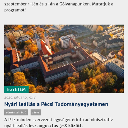
szeptember 1-jén és 2-án a Gólyanapunkon. Mutatjuk a
programot!
EGYETEM
2026. július 30., 9:18
Nyári leállás a Pécsi Tudományegyetemen
adminisztráció
zárva
A PTE minden szervezeti egységét érintő adminisztratív
nyári leállás lesz
augusztus 3-8 között.