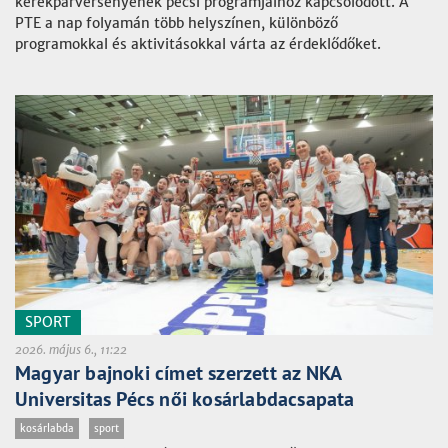
kerékpárversenyének pécsi programjaihoz kapcsolódott. A
PTE a nap folyamán több helyszínen, különböző
programokkal és aktivitásokkal várta az érdeklődőket.
SPORT
2026. május 6., 11:22
Magyar bajnoki címet szerzett az NKA
Universitas Pécs női kosárlabdacsapata
kosárlabda
sport