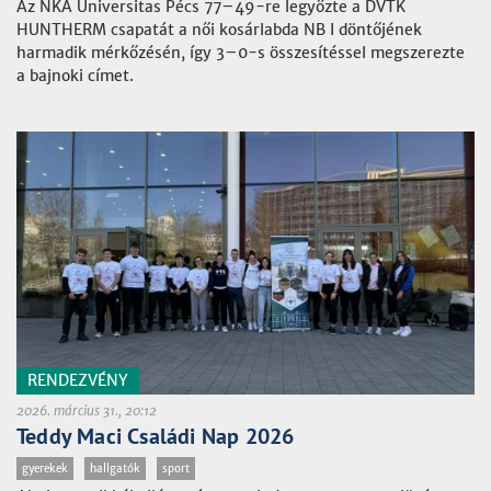
Az NKA Universitas Pécs 77–49-re legyőzte a DVTK
HUNTHERM csapatát a női kosárlabda NB I döntőjének
harmadik mérkőzésén, így 3–0-s összesítéssel megszerezte
a bajnoki címet.
RENDEZVÉNY
2026. március 31., 20:12
Teddy Maci Családi Nap 2026
gyerekek
hallgatók
sport