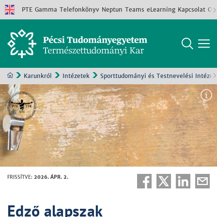
PTE
Gamma
Telefonkönyv
Neptun
Teams
eLearning
Kapcsolat
Old
Karunkról
Intézetek
Sporttudományi és Testnevelési Intézet
FRISSÍTVE
:
2026. ÁPR. 2.
Edző alapszak