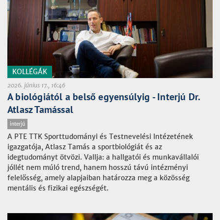
KOLLÉGÁK
2026. június 17., 16:46
A biológiától a belső egyensúlyig - Interjú Dr.
Atlasz Tamással
interjú
A PTE TTK Sporttudományi és Testnevelési Intézetének
igazgatója, Atlasz Tamás a sportbiológiát és az
idegtudományt ötvözi. Vallja: a hallgatói és munkavállalói
jóllét nem múló trend, hanem hosszú távú intézményi
felelősség, amely alapjaiban határozza meg a közösség
mentális és fizikai egészségét.