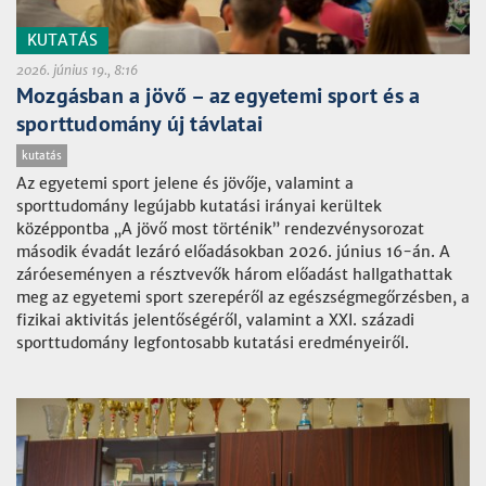
KUTATÁS
2026. június 19., 8:16
Mozgásban a jövő – az egyetemi sport és a
sporttudomány új távlatai
kutatás
Az egyetemi sport jelene és jövője, valamint a
sporttudomány legújabb kutatási irányai kerültek
középpontba „A jövő most történik” rendezvénysorozat
második évadát lezáró előadásokban 2026. június 16-án. A
záróeseményen a résztvevők három előadást hallgathattak
meg az egyetemi sport szerepéről az egészségmegőrzésben, a
fizikai aktivitás jelentőségéről, valamint a XXI. századi
sporttudomány legfontosabb kutatási eredményeiről.