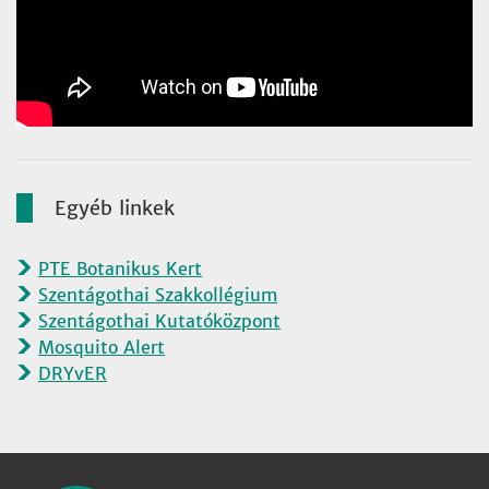
Egyéb linkek
PTE Botanikus Kert
Szentágothai Szakkollégium
Szentágothai Kutatóközpont
Mosquito Alert
DRYvER