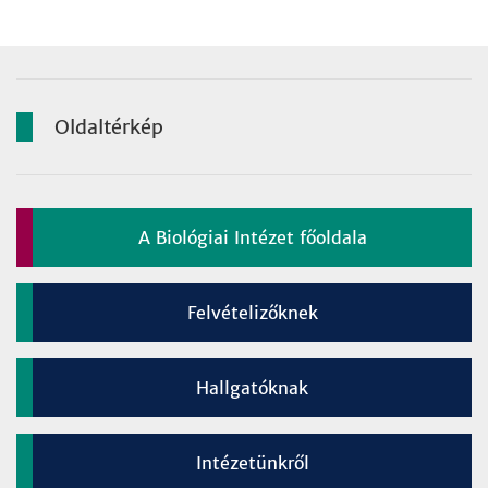
Oldaltérkép
A Biológiai Intézet főoldala
Felvételizőknek
Hallgatóknak
Intézetünkről