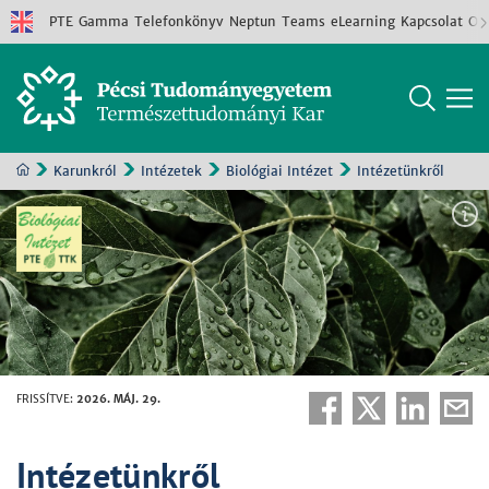
PTE
Gamma
Telefonkönyv
Neptun
Teams
eLearning
Kapcsolat
Old
Karunkról
Intézetek
Biológiai Intézet
Intézetünkről
FRISSÍTVE
:
2026. MÁJ. 29.
Intézetünkről