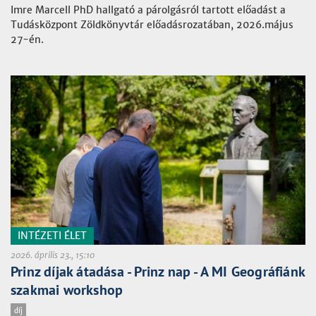
Imre Marcell PhD hallgató a párolgásról tartott előadást a
Tudásközpont Zöldkönyvtár előadásrozatában, 2026.május
27-én.
INTÉZETI ÉLET
2026. április 23., 15:10
Prinz díjak átadása - Prinz nap - A MI Geográfiánk
szakmai workshop
díj