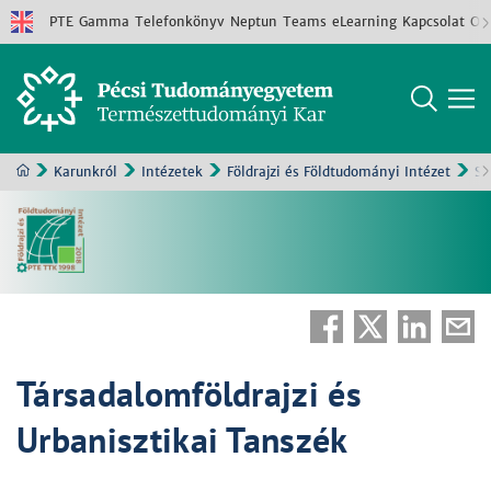
PTE
Gamma
Telefonkönyv
Neptun
Teams
eLearning
Kapcsolat
Old
Karunkról
Intézetek
Földrajzi és Földtudományi Intézet
Sz
Társadalomföldrajzi és
Urbanisztikai Tanszék