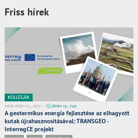
Friss hírek
KOLLÉGÁK
2026. május 12., 13:07 •
június 19., 7:49
A geotermikus energia fejlesztése az elhagyott
kutak újrahasznosításával: TRANSGEO -
InterregCE projekt