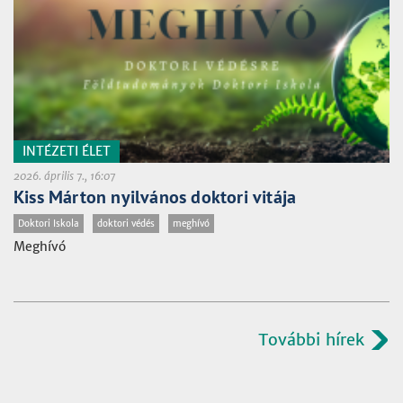
INTÉZETI ÉLET
2026. április 7., 16:07
Kiss Márton nyilvános doktori vitája
Doktori Iskola
doktori védés
meghívó
Meghívó
További hírek