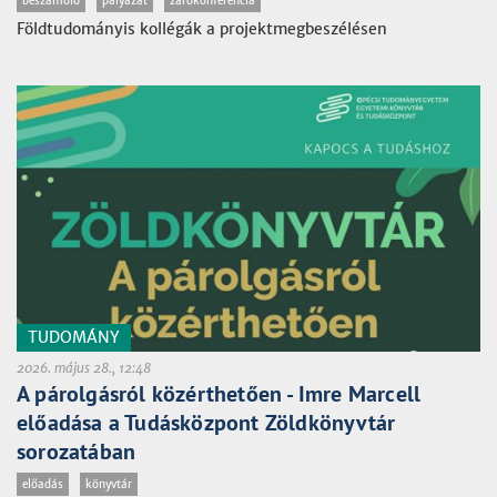
beszámoló
pályázat
zárókonferencia
Földtudományis kollégák a projektmegbeszélésen
TUDOMÁNY
2026. május 28., 12:48
A párolgásról közérthetően - Imre Marcell
előadása a Tudásközpont Zöldkönyvtár
sorozatában
előadás
könyvtár