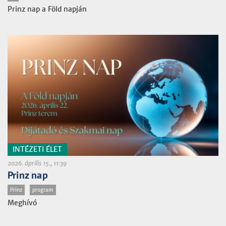
Prinz nap a Föld napján
INTÉZETI ÉLET
2026. április 15., 11:39
Prinz nap
Prinz
program
Meghívó