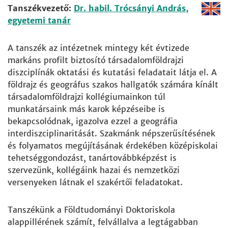
Tanszékvezető:
Dr. habil. Trócsányi András,
egyetemi tanár
A tanszék az intézetnek mintegy két évtizede
markáns profilt biztosító társadalomföldrajzi
diszciplínák oktatási és kutatási feladatait látja el. A
földrajz és geográfus szakos hallgatók számára kínált
társadalomföldrajzi kollégiumainkon túl
munkatársaink más karok képzéseibe is
bekapcsolódnak, igazolva ezzel a geográfia
interdiszciplinaritását. Szakmánk népszerűsítésének
és folyamatos megújításának érdekében középiskolai
tehetséggondozást, tanártovábbképzést is
szervezünk, kollégáink hazai és nemzetközi
versenyeken látnak el szakértői feladatokat.
Tanszékünk a Földtudományi Doktoriskola
alappillérének számít, felvállalva a legtágabban