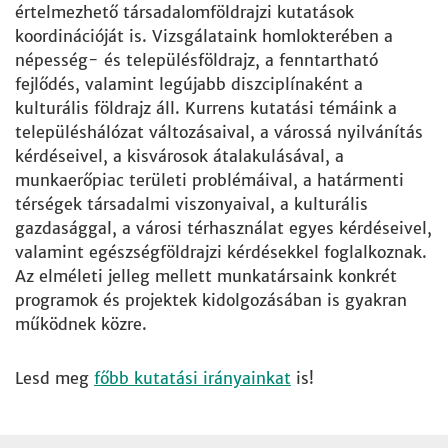
értelmezhető társadalomföldrajzi kutatások
koordinációját is. Vizsgálataink homlokterében a
népesség- és településföldrajz, a fenntartható
fejlődés, valamint legújabb diszciplínaként a
kulturális földrajz áll. Kurrens kutatási témáink a
településhálózat változásaival, a várossá nyilvánítás
kérdéseivel, a kisvárosok átalakulásával, a
munkaerőpiac területi problémáival, a határmenti
térségek társadalmi viszonyaival, a kulturális
gazdasággal, a városi térhasználat egyes kérdéseivel,
valamint egészségföldrajzi kérdésekkel foglalkoznak.
Az elméleti jelleg mellett munkatársaink konkrét
programok és projektek kidolgozásában is gyakran
működnek közre.
Lesd meg
főbb kutatási irányainkat
is!