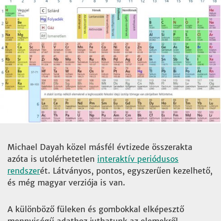
Michael Dayah közel másfél évtizede összerakta
azóta is utolérhetetlen
interaktív periódusos
rendszer
ét. Látványos, pontos, egyszerűen kezelhető,
és még magyar verziója is van.
A különböző füleken és gombokkal elképesztő