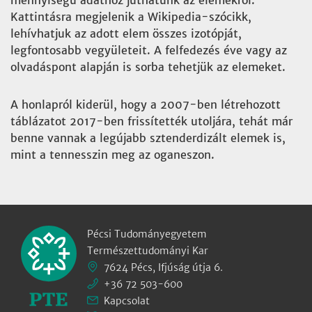
mennyiségű adathoz juthatunk az elemekről.
Kattintásra megjelenik a Wikipedia-szócikk,
lehívhatjuk az adott elem összes izotópját,
legfontosabb vegyületeit. A felfedezés éve vagy az
olvadáspont alapján is sorba tehetjük az elemeket.
A honlapról kiderül, hogy a 2007-ben létrehozott
táblázatot 2017-ben frissítették utoljára, tehát már
benne vannak a legújabb sztenderdizált elemek is,
mint a tennesszin meg az oganeszon.
Pécsi Tudományegyetem
Természettudományi Kar
7624 Pécs, Ifjúság útja 6.
+36 72 503-600
Kapcsolat