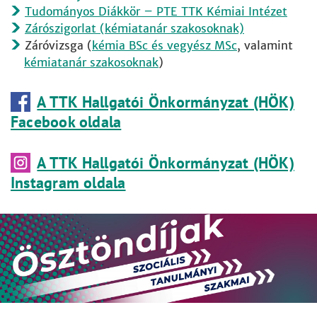
Tudományos Diákkör – PTE TTK Kémiai Intézet
Zárószigorlat (kémiatanár szakosoknak)
Záróvizsga (
kémia BSc és vegyész MSc
, valamint
kémiatanár szakosoknak
)
A TTK Hallgatói Önkormányzat (HÖK)
Facebook oldala
A TTK Hallgatói Önkormányzat (HÖK)
Instagram oldala