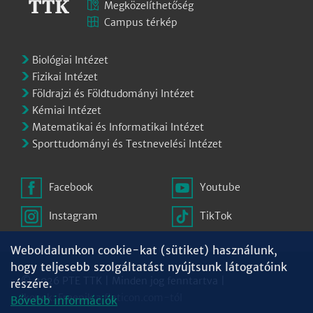
Megközelíthetőség
Campus térkép
Biológiai Intézet
Fizikai Intézet
Földrajzi és Földtudományi Intézet
Kémiai Intézet
Matematikai és Informatikai Intézet
Sporttudományi és Testnevelési Intézet
Facebook
Youtube
Instagram
TikTok
Weboldalunkon cookie-kat (sütiket) használunk,
hogy teljesebb szolgáltatást nyújtsunk látogatóink
© 2026 PTE TTK | Minden jog fenntartva |
részére.
Ikonok:
Freepik
a
flaticon.com
-tól
Bővebb információk