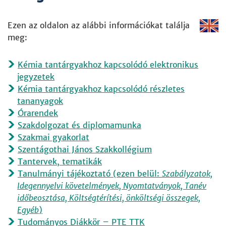
Ezen az oldalon az alábbi információkat találja
meg:
Kémia tantárgyakhoz kapcsolódó elektronikus
jegyzetek
Kémia tantárgyakhoz kapcsolódó részletes
tananyagok
Órarendek
Szakdolgozat és diplomamunka
Szakmai gyakorlat
Szentágothai János Szakkollégium
Tantervek, tematikák
Tanulmányi tájékoztató (ezen belül:
Szabályzatok,
Idegennyelvi követelmények, Nyomtatványok, Tanév
időbeosztása, Költségtérítési, önköltségi összegek,
Egyéb
)
Tudományos Diákkör – PTE TTK