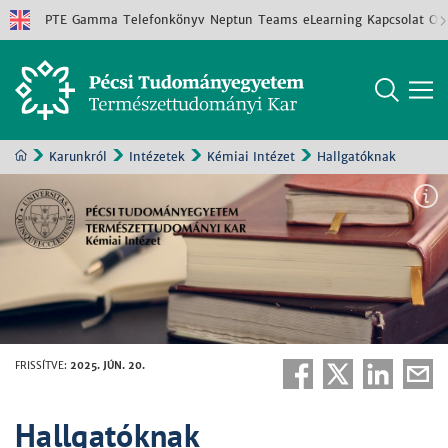
PTE
Gamma
Telefonkönyv
Neptun
Teams
eLearning
Kapcsolat
Old
Karunkról
Intézetek
Kémiai Intézet
Hallgatóknak
FRISSÍTVE
:
2025. JÚN. 20.
Hallgatóknak