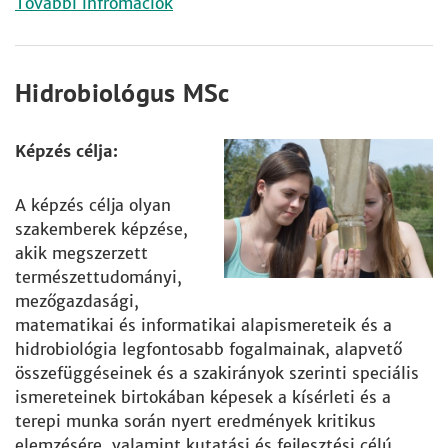
További infromációk
Hidrobiológus MSc
Képzés célja:
A képzés célja olyan
szakemberek képzése,
akik megszerzett
természettudományi,
mezőgazdasági,
matematikai és informatikai alapismereteik és a
hidrobiológia legfontosabb fogalmainak, alapvető
összefüggéseinek és a szakirányok szerinti speciális
ismereteinek birtokában képesek a kísérleti és a
terepi munka során nyert eredmények kritikus
elemzésére, valamint kutatási és fejlesztési célú