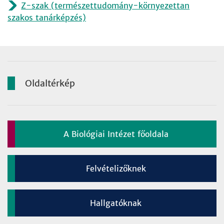
Z-szak (természettudomány-környezettan
szakos tanárképzés)
Oldaltérkép
A Biológiai Intézet főoldala
Felvételizőknek
Hallgatóknak