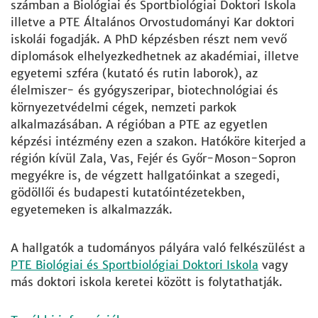
számban a Biológiai és Sportbiológiai Doktori Iskola
illetve a PTE Általános Orvostudományi Kar doktori
iskolái fogadják. A PhD képzésben részt nem vevő
diplomások elhelyezkedhetnek az akadémiai, illetve
egyetemi szféra (kutató és rutin laborok), az
élelmiszer- és gyógyszeripar, biotechnológiai és
környezetvédelmi cégek, nemzeti parkok
alkalmazásában. A régióban a PTE az egyetlen
képzési intézmény ezen a szakon. Hatóköre kiterjed a
régión kívül Zala, Vas, Fejér és Győr-Moson-Sopron
megyékre is, de végzett hallgatóinkat a szegedi,
gödöllői és budapesti kutatóintézetekben,
egyetemeken is alkalmazzák.
A hallgatók a tudományos pályára való felkészülést a
PTE Biológiai és Sportbiológiai Doktori Iskola
vagy
más doktori iskola keretei között is folytathatják.