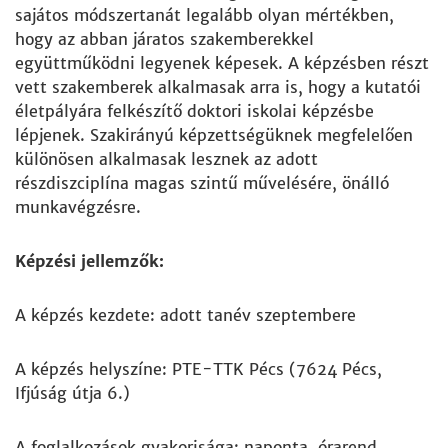
sajátos módszertanát legalább olyan mértékben,
hogy az abban járatos szakemberekkel
együttműködni legyenek képesek. A képzésben részt
vett szakemberek alkalmasak arra is, hogy a kutatói
életpályára felkészítő doktori iskolai képzésbe
lépjenek. Szakirányú képzettségüknek megfelelően
különösen alkalmasak lesznek az adott
részdiszciplína magas szintű művelésére, önálló
munkavégzésre.
Képzési jellemzők:
A képzés kezdete: adott tanév szeptembere
A képzés helyszíne: PTE-TTK Pécs (7624 Pécs,
Ifjúság útja 6.)
A foglalkozások gyakorisága: naponta, órarend