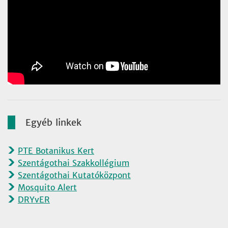
Egyéb linkek
PTE Botanikus Kert
Szentágothai Szakkollégium
Szentágothai Kutatóközpont
Mosquito Alert
DRYvER