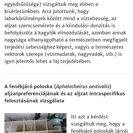
egyedsűrűsége) vizsgáltuk meg ebben a
kísérletünkben. Arra jutottunk, hogy
laborkörülmények között mind a vízsebesség, az
aljzat szemcsemérete és a kiindulási denzitás is
befolyásolta a kagylók elmozdulását, azonban annak
nagysága elhanyagolható a természetben megfigyelt
terjedési sebességhez képest, vagyis a természetes
vektorok szerepe (vízimadarak, nagyvadak, stb.) is
igen jelentős lehet a faj terjedésében.
A fenékjáró poloska (
Aphelocheirus aestivalis
)
aljzatpreferenciájának és az aljzat intraspecifikus
felosztásának vizsgálata
Itt azt a kérdést
vizsgáltuk meg, hogy a
fenékjáró poloskák lárvái