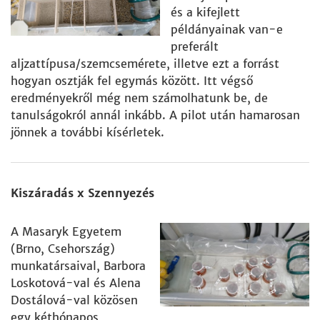
és a kifejlett
példányainak van-e
preferált
aljzattípusa/szemcsemérete, illetve ezt a forrást
hogyan osztják fel egymás között. Itt végső
eredményekről még nem számolhatunk be, de
tanulságokról annál inkább. A pilot után hamarosan
jönnek a további kísérletek.
Kiszáradás x Szennyezés
A Masaryk Egyetem
(Brno, Csehország)
munkatársaival, Barbora
Loskotová-val és Alena
Dostálová-val közösen
egy kéthónapos