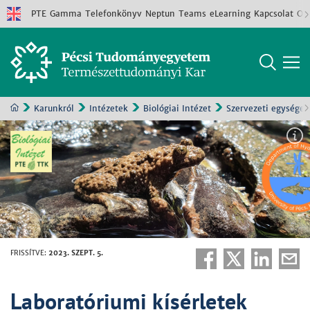
PTE
Gamma
Telefonkönyv
Neptun
Teams
eLearning
Kapcsolat
Old
Karunkról
Intézetek
Biológiai Intézet
Szervezeti egységek
FRISSÍTVE
:
2023. SZEPT. 5.
Laboratóriumi kísérletek