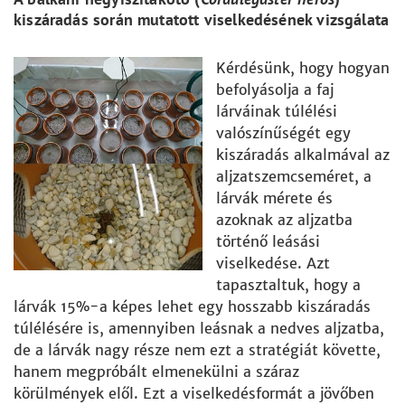
kiszáradás során mutatott viselkedésének vizsgálata
Kérdésünk, hogy hogyan
befolyásolja a faj
lárváinak túlélési
valószínűségét egy
kiszáradás alkalmával az
aljzatszemcseméret, a
lárvák mérete és
azoknak az aljzatba
történő leásási
viselkedése. Azt
tapasztaltuk, hogy a
lárvák 15%-a képes lehet egy hosszabb kiszáradás
túlélésére is, amennyiben leásnak a nedves aljzatba,
de a lárvák nagy része nem ezt a stratégiát követte,
hanem megpróbált elmenekülni a száraz
körülmények elől. Ezt a viselkedésformát a jövőben