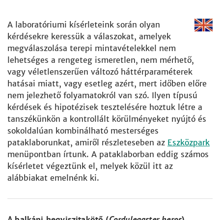
A laboratóriumi kísérleteink során olyan
kérdésekre keressük a válaszokat, amelyek
megválaszolása terepi mintavételekkel nem
lehetséges a rengeteg ismeretlen, nem mérhető,
vagy véletlenszerűen változó háttérparaméterek
hatásai miatt, vagy esetleg azért, mert időben előre
nem jelezhető folyamatokról van szó. Ilyen típusú
kérdések és hipotézisek tesztelésére hoztuk létre a
tanszékünkön a kontrollált körülményeket nyújtó és
sokoldalúan kombinálható mesterséges
pataklaborunkat, amiről részleteseben az
Eszközpark
menüpontban írtunk. A pataklaborban eddig számos
kísérletet végeztünk el, melyek közül itt az
alábbiakat emelnénk ki.
A balkáni hegyiszitakötő (
Cordulegaster heros
)