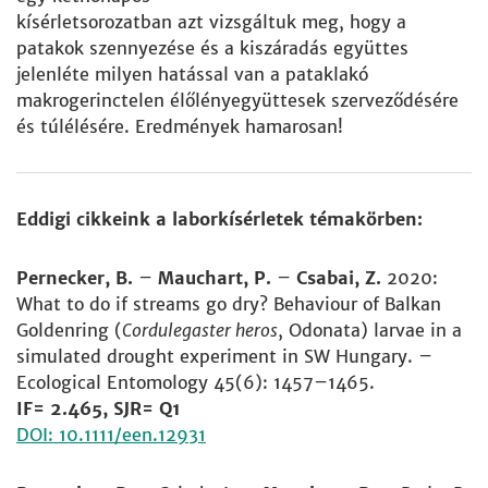
kísérletsorozatban azt vizsgáltuk meg, hogy a
patakok szennyezése és a kiszáradás együttes
jelenléte milyen hatással van a pataklakó
makrogerinctelen élőlényegyüttesek szerveződésére
és túlélésére. Eredmények hamarosan!
Eddigi cikkeink a laborkísérletek témakörben:
Pernecker, B.
–
Mauchart, P.
–
Csabai, Z.
2020:
What to do if streams go dry? Behaviour of Balkan
Goldenring (
Cordulegaster heros
, Odonata) larvae in a
simulated drought experiment in SW Hungary. –
Ecological Entomology 45(6): 1457–1465.
IF= 2.465, SJR= Q1
DOI: 10.1111/een.12931