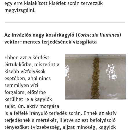
egy erre kialakított kísérlet során tervezzük
megvizsgálni.
Az inváziós nagy kosárkagyló (
Corbicula fluminea
)
vektor-mentes terjedésének vizsgálata
Ebben azt a kérdést
jártuk körbe, miszerint a
kisebb vízfolyások
esetében, ahol nincs
semmilyen vízi
forgalom, előtérbe
kerülhet-e a kagylók
saját, ún. aktív mozgása
is a felfelé irányuló terjedés során. Ennek az aktív
terjedésnek a mértékét, illetve az ezt befolyásoló
tényezőket (vízsebesség, aljzat minőség, kagylók