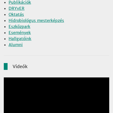
Publikációk
DRYvER
Oktatás
Hidrobiológus mesterképzés
Eszközpark
Események
Hallgatóink
Alumni
Videók