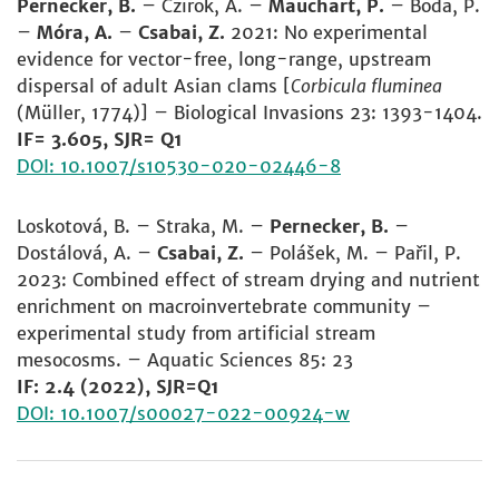
Pernecker, B.
– Czirok, A. –
Mauchart, P.
– Boda, P.
–
Móra, A.
–
Csabai, Z.
2021: No experimental
evidence for vector-free, long-range, upstream
dispersal of adult Asian clams [
Corbicula fluminea
(Müller, 1774)] – Biological Invasions 23: 1393-1404.
IF= 3.605, SJR= Q1
DOI: 10.1007/s10530-020-02446-8
Loskotová, B. – Straka, M. –
Pernecker, B.
–
Dostálová, A. –
Csabai, Z.
– Polášek, M. – Pařil, P.
2023: Combined effect of stream drying and nutrient
enrichment on macroinvertebrate community –
experimental study from artificial stream
mesocosms. – Aquatic Sciences 85: 23
IF: 2.4 (2022), SJR=Q1
DOI: 10.1007/s00027-022-00924-w