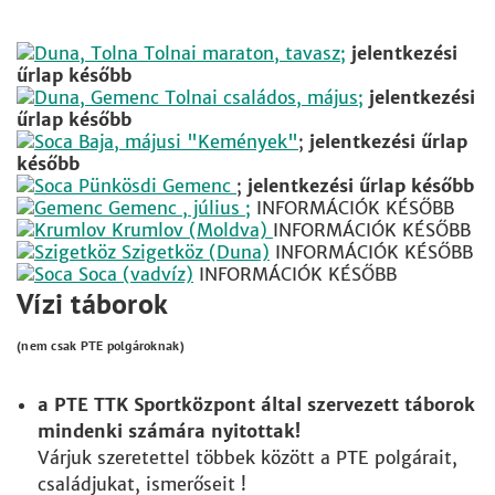
Tolnai maraton, tavasz;
jelentkezési
űrlap később
Tolnai családos, május;
jelentkezési
űrlap később
Baja, májusi "Kemények"
;
jelentkezési űrlap
később
Pünkösdi Gemenc
;
jelentkezési űrlap később
Gemenc , július ;
INFORMÁCIÓK KÉSŐBB
Krumlov (Moldva)
INFORMÁCIÓK KÉSŐBB
Szigetköz (Duna)
INFORMÁCIÓK KÉSŐBB
Soca (vadvíz)
INFORMÁCIÓK KÉSŐBB
Vízi táborok
(nem csak PTE polgároknak)
a PTE TTK Sportközpont által szervezett táborok
mindenki számára nyitottak!
Várjuk szeretettel többek között a PTE polgárait,
családjukat, ismerőseit !