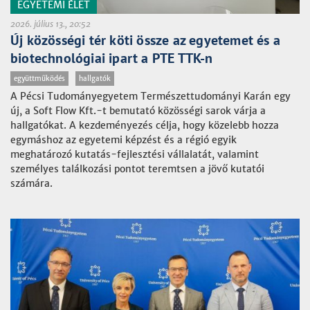
EGYETEMI ÉLET
2026. július 13., 20:52
Új közösségi tér köti össze az egyetemet és a
biotechnológiai ipart a PTE TTK-n
együttműködés
hallgatók
A Pécsi Tudományegyetem Természettudományi Karán egy
új, a Soft Flow Kft.-t bemutató közösségi sarok várja a
hallgatókat. A kezdeményezés célja, hogy közelebb hozza
egymáshoz az egyetemi képzést és a régió egyik
meghatározó kutatás-fejlesztési vállalatát, valamint
személyes találkozási pontot teremtsen a jövő kutatói
számára.