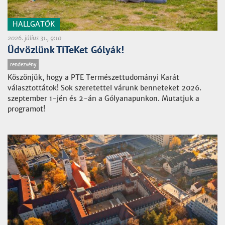
HALLGATÓK
2026. július 31., 9:10
Üdvözlünk TiTeKet Gólyák!
rendezvény
Köszönjük, hogy a PTE Természettudományi Karát
választottátok! Sok szeretettel várunk benneteket 2026.
szeptember 1-jén és 2-án a Gólyanapunkon. Mutatjuk a
programot!