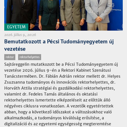
EGYETEM
2026. július 9., 20:26
Bemutatkozott a Pécsi Tudományegyetem új
vezetése
rektor
rektorhelyettes
Sajtóreggelin mutatkozott be a Pécsi Tudományegyetem új
vezetése 2026. július 9-én a Rektori Kabinet Szenátusi
Tanácstermében. Dr. Fábián Adrián rektor mellett dr. Helyes
Zsuzsanna tudományos és innovációs rektorhelyettes, dr.
Horváth Attila stratégiai és gazdálkodási rektorhelyettes,
valamint dr. Fedeles Tamás általános és oktatási
rektorhelyettes ismertette elképzeléseit az előttük álló
négyéves ciklusra vonatkozóan. A vezetők egyetértettek
abban, hogy a következő időszakot a változásokhoz való
alkalmazkodás, a tudományos kiválóság erősítése, a
digitalizáció és az egyetemi egységesség megteremtése