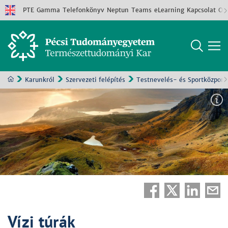
PTE
Gamma
Telefonkönyv
Neptun
Teams
eLearning
Kapcsolat
Old
Karunkról
Szervezeti felépítés
Testnevelés- és Sportközpont
Vízi túrák