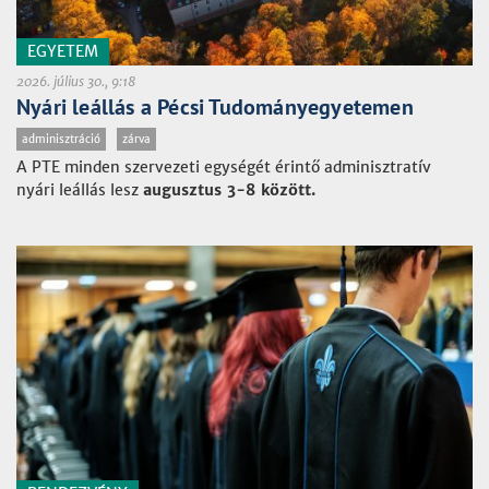
EGYETEM
2026. július 30., 9:18
Nyári leállás a Pécsi Tudományegyetemen
adminisztráció
zárva
A PTE minden szervezeti egységét érintő adminisztratív
nyári leállás lesz
augusztus 3-8 között.