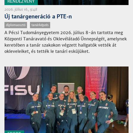
RENDEZVÉNY
2026. július 16., 9:48
Új tanárgeneráció a PTE-n
diplomaosztó
tanárképzés
A Pécsi Tudományegyetem 2026. július 8-án tartotta meg
Központi Tanáravató és Oklevélátadó Ünnepségét, amelynek
keretében a tanár szakokon végzett hallgatók vették át
okleveleiket, és tették le tanári esküjüket.