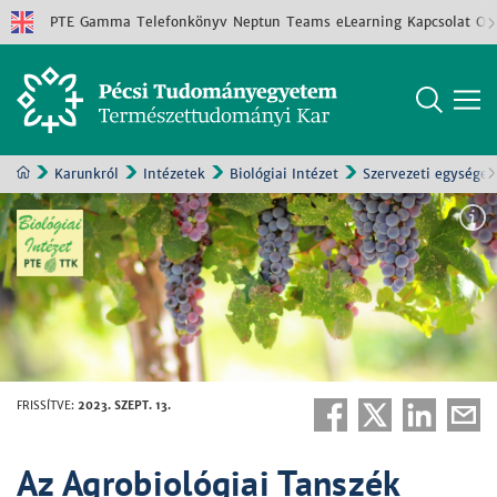
PTE
Gamma
Telefonkönyv
Neptun
Teams
eLearning
Kapcsolat
Old
Karunkról
Intézetek
Biológiai Intézet
Szervezeti egységek
FRISSÍTVE
:
2023. SZEPT. 13.
Az Agrobiológiai Tanszék