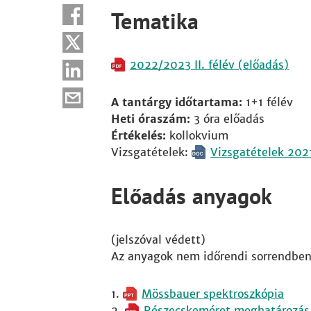
Tematika
2022/2023 II. félév (előadás)
A tantárgy időtartama:
1+1 félév
Heti óraszám:
3 óra előadás
Értékelés:
kollokvium
Vizsgatételek:
Vizsgatételek 202
Előadás anyagok
(jelszóval védett)
Az anyagok nem időrendi sorrendben 
Mössbauer spektroszkópia
Részecskeméret meghatározás