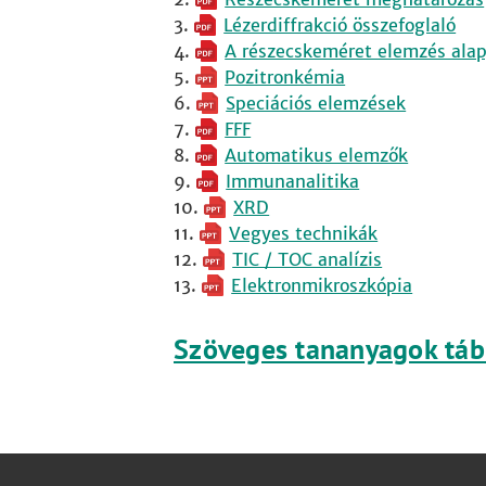
Lézerdiffrakció összefoglaló
A részecskeméret elemzés alap
Pozitronkémia
Speciációs elemzések
FFF
Automatikus elemzők
Immunanalitika
XRD
Vegyes technikák
TIC / TOC analízis
Elektronmikroszkópia
Szöveges tananyagok táb