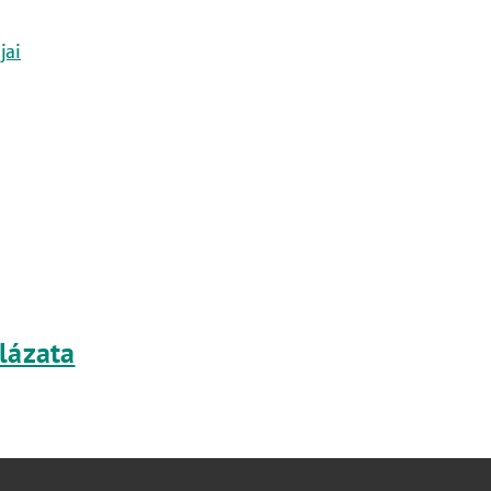
jai
lázata