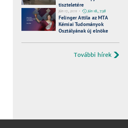
tiszteletére
Jún 17., 21:11 •
Jún 18., 7:38
Felinger Attila az MTA
Kémiai Tudományok
Osztályának új elnöke
További hírek