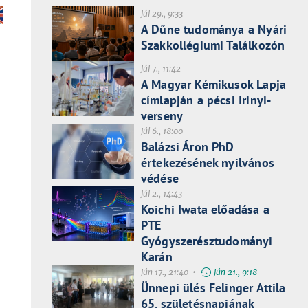
Júl 29., 9:33
A Dűne tudománya a Nyári
Szakkollégiumi Találkozón
Júl 7., 11:42
A Magyar Kémikusok Lapja
címlapján a pécsi Irinyi-
verseny
Júl 6., 18:00
Balázsi Áron PhD
értekezésének nyilvános
védése
Júl 2., 14:43
Koichi Iwata előadása a
PTE
Gyógyszerésztudományi
Karán
Jún 17., 21:40 •
Jún 21., 9:18
Ünnepi ülés Felinger Attila
65. születésnapjának