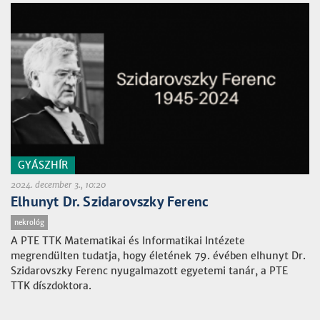
GYÁSZHÍR
2024. december 3., 10:20
Elhunyt Dr. Szidarovszky Ferenc
nekrológ
A PTE TTK Matematikai és Informatikai Intézete
megrendülten tudatja, hogy életének 79. évében elhunyt Dr.
Szidarovszky Ferenc nyugalmazott egyetemi tanár, a PTE
TTK díszdoktora.