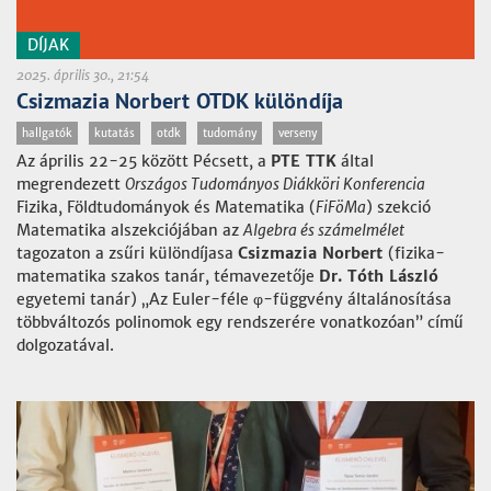
DÍJAK
2025. április 30., 21:54
Csizmazia Norbert OTDK különdíja
hallgatók
kutatás
otdk
tudomány
verseny
Az április 22-25 között Pécsett, a
PTE TTK
által
megrendezett
Országos Tudományos Diákköri Konferencia
Fizika, Földtudományok és Matematika (
FiFöMa
) szekció
Matematika alszekciójában az
Algebra és számelmélet
tagozaton a zsűri különdíjasa
Csizmazia
Norbert
(fizika-
matematika szakos tanár, témavezetője
Dr. Tóth László
egyetemi tanár) „Az Euler-féle φ-függvény általánosítása
többváltozós polinomok egy rendszerére vonatkozóan” című
dolgozatával.