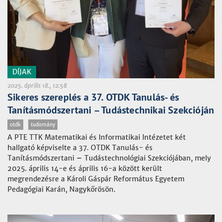
DÍJAK
2025. április 18., 12:58
Sikeres szereplés a 37. OTDK Tanulás- és
Tanításmódszertani – Tudástechnikai Szekcióján
otdk
tudomány
A PTE TTK Matematikai és Informatikai Intézetet két
hallgató képviselte a 37. OTDK Tanulás- és
Tanításmódszertani
–
Tudástechnológiai Szekciójában, mely
2025. április 14-e és április 16-a között került
megrendezésre a Károli Gáspár Református Egyetem
Pedagógiai Karán, Nagykőrösön.