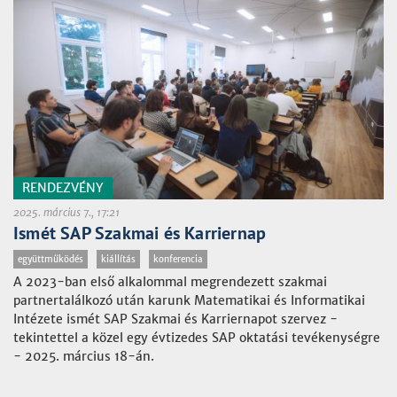
RENDEZVÉNY
2025. március 7., 17:21
Ismét SAP Szakmai és Karriernap
együttműködés
kiállítás
konferencia
A 2023-ban első alkalommal megrendezett szakmai
partnertalálkozó után karunk Matematikai és Informatikai
Intézete ismét SAP Szakmai és Karriernapot szervez -
tekintettel a közel egy évtizedes SAP oktatási tevékenységre
- 2025. március 18-án.