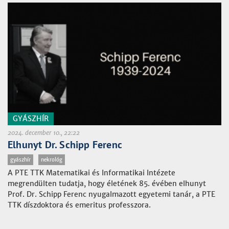
GYÁSZHÍR
2024. december 10., 22:22
Elhunyt Dr. Schipp Ferenc
gyászhír
nekrológ
A PTE TTK Matematikai és Informatikai Intézete
megrendülten tudatja, hogy életének 85. évében elhunyt
Prof. Dr. Schipp Ferenc nyugalmazott egyetemi tanár, a PTE
TTK díszdoktora és emeritus professzora.