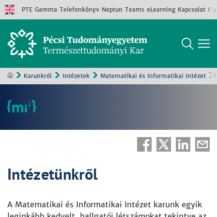
PTE
Gamma
Telefonkönyv
Neptun
Teams
eLearning
Kapcsolat
Old
Karunkról
Intézetek
Matematikai és Informatikai Intézet
Intézetünkről
A Matematikai és Informatikai Intézet karunk egyik
leginkább kedvelt, hallgatói létszámokat tekintve az