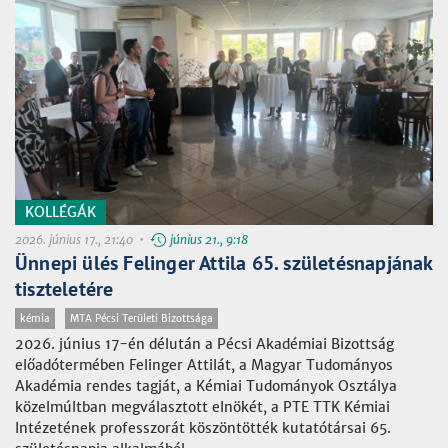
KOLLÉGÁK
2026. június 17., 21:40 •
június 21., 9:18
Ünnepi ülés Felinger Attila 65. születésnapjának
tiszteletére
kémia
MTA Pécsi Területi Bizottsága
2026. június 17-én délután a Pécsi Akadémiai Bizottság
előadótermében Felinger Attilát, a Magyar Tudományos
Akadémia rendes tagját, a Kémiai Tudományok Osztálya
közelmúltban megválasztott elnökét, a PTE TTK Kémiai
Intézetének professzorát köszöntötték kutatótársai 65.