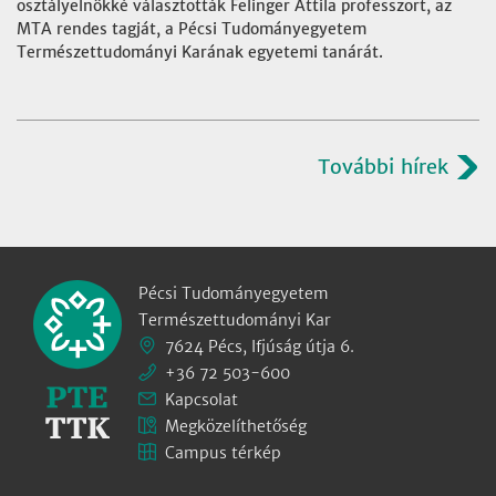
osztályelnökké választották Felinger Attila professzort, az
MTA rendes tagját, a Pécsi Tudományegyetem
Természettudományi Karának egyetemi tanárát.
További hírek
Pécsi Tudományegyetem
Természettudományi Kar
7624 Pécs, Ifjúság útja 6.
+36 72 503-600
Kapcsolat
Megközelíthetőség
Campus térkép