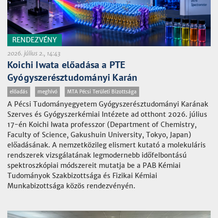
RENDEZVÉNY
2026. július 2., 14:43
Koichi Iwata előadása a PTE
Gyógyszerésztudományi Karán
előadás
meghívó
MTA Pécsi Területi Bizottsága
A Pécsi Tudományegyetem Gyógyszerésztudományi Karának
Szerves és Gyógyszerkémiai Intézete ad otthont 2026. július
17-én Koichi Iwata professzor (Department of Chemistry,
Faculty of Science, Gakushuin University, Tokyo, Japan)
előadásának. A nemzetközileg elismert kutató a molekuláris
rendszerek vizsgálatának legmodernebb időfelbontású
spektroszkópiai módszereit mutatja be a PAB Kémiai
Tudományok Szakbizottsága és Fizikai Kémiai
Munkabizottsága közös rendezvényén.