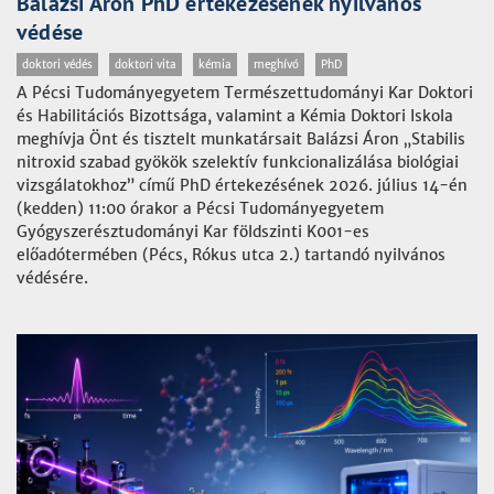
Balázsi Áron PhD értekezésének nyilvános
védése
doktori védés
doktori vita
kémia
meghívó
PhD
A Pécsi Tudományegyetem Természettudományi Kar Doktori
és Habilitációs Bizottsága, valamint a Kémia Doktori Iskola
meghívja Önt és tisztelt munkatársait Balázsi Áron „Stabilis
nitroxid szabad gyökök szelektív funkcionalizálása biológiai
vizsgálatokhoz” című PhD értekezésének 2026. július 14-én
(kedden) 11:00 órakor a Pécsi Tudományegyetem
Gyógyszerésztudományi Kar földszinti K001-es
előadótermében (Pécs, Rókus utca 2.) tartandó nyilvános
védésére.