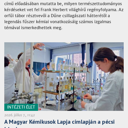
című előadásában mutatta be, milyen természettudományos
kérdéseket vet fel Frank Herbert világhírű regényfolyama. Az
orfűi tábor résztvevői a Dűne csillagászati hátterétől a
legendás fűszer kémiai vonatkozásáig számos izgalmas
témával ismerkedhettek meg.
INTÉZETI ÉLET
2026. július 7., 11:42
A Magyar Kémikusok Lapja címlapján a pécsi