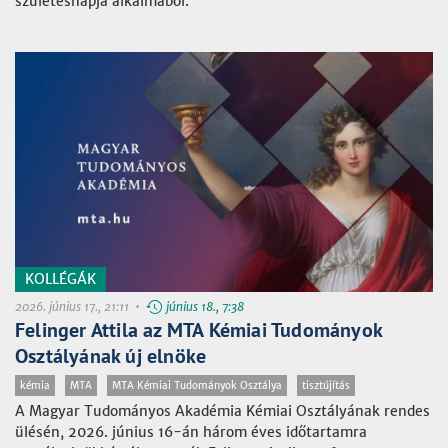
születésnapja alkalmából.
KOLLÉGÁK
2026. június 17., 21:11 •
június 18., 7:38
Felinger Attila az MTA Kémiai Tudományok
Osztályának új elnöke
kémia
MTA
MTA Kémiai Tudományok Osztálya
tisztújítás
A Magyar Tudományos Akadémia Kémiai Osztályának rendes
ülésén, 2026. június 16-án három éves időtartamra