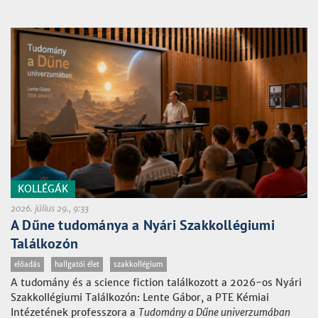
KOLLÉGÁK
2026. július 29., 9:33
A Dűne tudománya a Nyári Szakkollégiumi
Találkozón
előadás
hallgatói élet
szakkollégium
A tudomány és a science fiction találkozott a 2026-os Nyári
Szakkollégiumi Találkozón: Lente Gábor, a PTE Kémiai
Intézetének professzora a
Tudomány a Dűne univerzumában