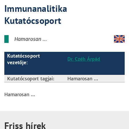
Immunanalitika
Kutatócsoport
Hamarosan ...
Kutatócsoport
Dr. Czéh Árpád
vezetője:
Kutatócsoport tagjai:
Hamarosan ...
Hamarosan ...
Friss hírek