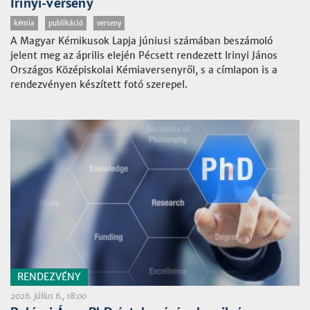
Irinyi-verseny
kémia
publikáció
verseny
A Magyar Kémikusok Lapja júniusi számában beszámoló
jelent meg az április elején Pécsett rendezett Irinyi János
Országos Középiskolai Kémiaversenyről, s a címlapon is a
rendezvényen készített fotó szerepel.
RENDEZVÉNY
2026. július 6., 18:00